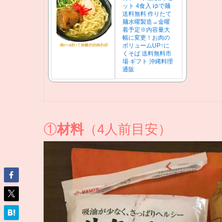
ット 4食入 ゆで麺
送料無料 作りたて
麺水曜製造→金曜
着予定※内容量大
幅に変更！お肉の
ボリュームUP↑に
くそば 送料無料市
場 ギフト 沖縄料理
通販
①
材料
（4人前目安）