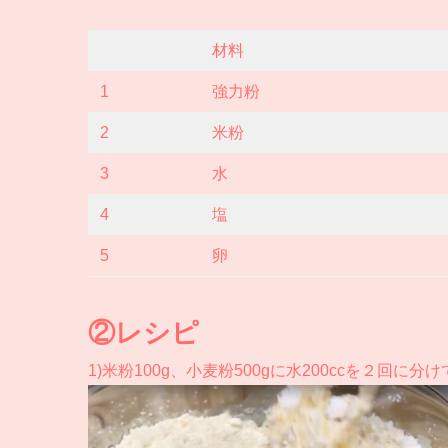
材料
1
強力粉
2
米粉
3
水
4
塩
5
卵
②レシピ
1)米粉100g、小麦粉500gに水200ccを２回