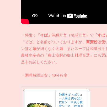
・特徴：
「そば」
沖縄方言（琉球方言）で
「すば
「そば」と名前がついておりますが、
蕎麦粉は使
ンほど麺が細くなく太麺、またスープは和風出汁
農林水産省の「農山漁村の郷土料理百選」にも選
是非お試しください。
・調理時間目安：40分程度
沖縄そば ＼ボリュ
ーム満点 肉そば／
軟骨ソーキ 炙り軟
骨ソーキ 三枚肉 セ