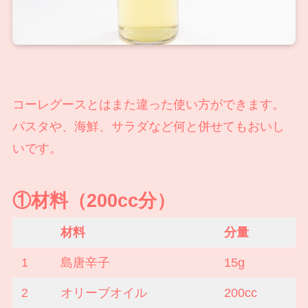
コーレグースとはまた違った使い方ができます。
パスタや、海鮮、サラダなど何と併せてもおいし
いです。
①材料（200cc分）
材料
分量
1
島唐辛子
15g
2
オリーブオイル
200cc